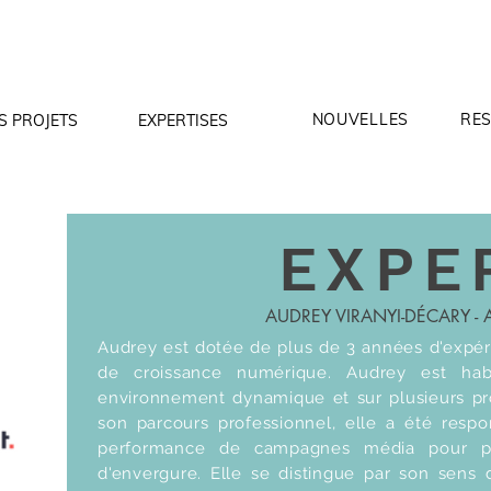
NOUVELLES
RE
S PROJETS
EXPERTISES
EXPE
AUDREY VIRANYI-DÉCARY -
Audrey est dotée de plus de 3 années d'expér
de croissance numérique. Audrey est hab
environnement dynamique et sur plusieurs pro
son parcours professionnel, elle a été respo
performance de campagnes média pour pl
d'envergure. Elle se distingue par son sens d