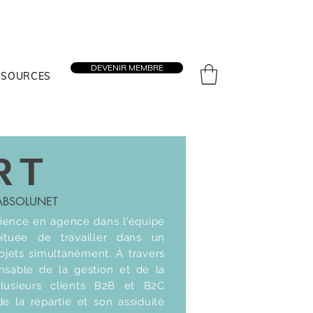
DEVENIR MEMBRE
SSOURCES
RT
 ABSOLUNET
ience en agence dans l'équipe
ituée de travailler dans un
jets simultanément. À travers
nsable de la gestion et de la
usieurs clients B2B et B2C
e la répartie et son assiduité